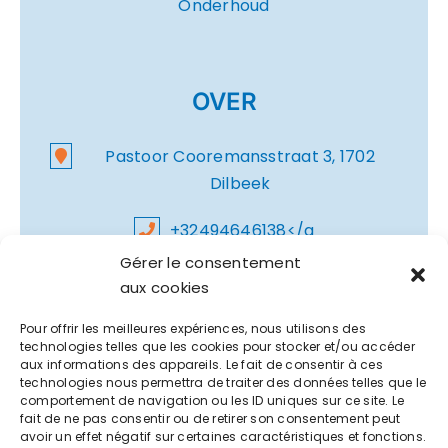
Onderhoud
OVER
Pastoor Cooremansstraat 3, 1702
Dilbeek
+32494646138</a
Gérer le consentement
aux cookies
contact@mide-ascenseurs.be
Pour offrir les meilleures expériences, nous utilisons des
technologies telles que les cookies pour stocker et/ou accéder
aux informations des appareils. Le fait de consentir à ces
technologies nous permettra de traiter des données telles que le
comportement de navigation ou les ID uniques sur ce site. Le
fait de ne pas consentir ou de retirer son consentement peut
avoir un effet négatif sur certaines caractéristiques et fonctions.